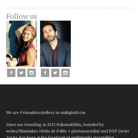
Follow us
We are #visualstorytellers in multiplatform.
Since our founding in 2011 Hakawatifilm, founded by
writer/filmmaker Ofelia de Pablo + photojournalist and DOP Javier
Zurita, has been at the forefront of multimedia storytelling,